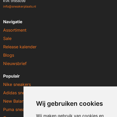
KVK: 91956099
info@sneakerplaats.nl
Navigatie
Assortiment
Sale
Release kalender
Blogs
Nieuwsbrief
Populair
Nike sneakers
Adidas sneakers
New Balance sneakers
Wij gebruiken cookies
Puma sneakers
Wij maken gebruik van cookies en