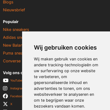
Blogs
Nieuwsbrief
Populair
Nike sneakers
Adidas sneakers
New Balance sneakers
Wij gebruiken cookies
Puma sneakers
Wij maken gebruik van cookies en
Converse sneakers
andere tracking-technologieën om
uw surfervaring op onze website
Volg ons op social media
te verbeteren, om
YouTube
gepersonaliseerde inhoud en
advertenties te tonen, om ons
Instagram
websiteverkeer te analyseren en
Facebook
om te begrijpen waar onze
X
bezoekers vandaan komen.