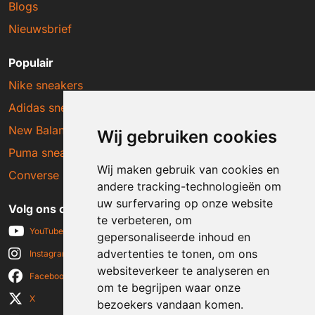
Blogs
Nieuwsbrief
Populair
Nike sneakers
Adidas sneakers
New Balance sneakers
Wij gebruiken cookies
Puma sneakers
Wij maken gebruik van cookies en
Converse sneakers
andere tracking-technologieën om
uw surfervaring op onze website
Volg ons op social media
te verbeteren, om
YouTube
gepersonaliseerde inhoud en
advertenties te tonen, om ons
Instagram
websiteverkeer te analyseren en
Facebook
om te begrijpen waar onze
X
bezoekers vandaan komen.