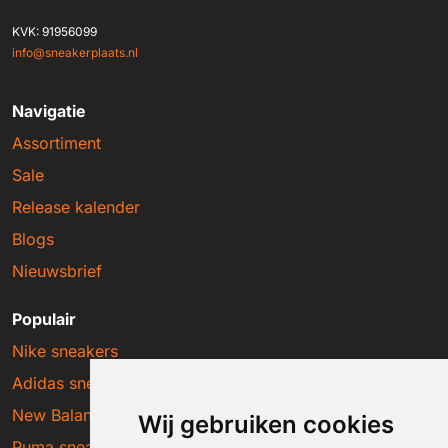
KVK: 91956099
info@sneakerplaats.nl
Navigatie
Assortiment
Sale
Release kalender
Blogs
Nieuwsbrief
Populair
Nike sneakers
Adidas sneakers
New Balance sneakers
Wij gebruiken cookies
Puma sneakers