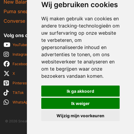
New Balance sneakers
Wij gebruiken cookies
Puma sneakers
Wij maken gebruik van cookies en
Converse sneakers
andere tracking-technologieën om
uw surfervaring op onze website
Volg ons op social media
te verbeteren, om
YouTube
gepersonaliseerde inhoud en
advertenties te tonen, om ons
Instagram
websiteverkeer te analyseren en
Facebook
om te begrijpen waar onze
X
bezoekers vandaan komen.
Pinterest
Ik ga akkoord
TikTok
WhatsApp
Ik weiger
Wijzig mijn voorkeuren
© 2026 Sneakerplaats.nl
|
Algemene voorwaarden
|
Disclaimer
|
Privacy verklaring