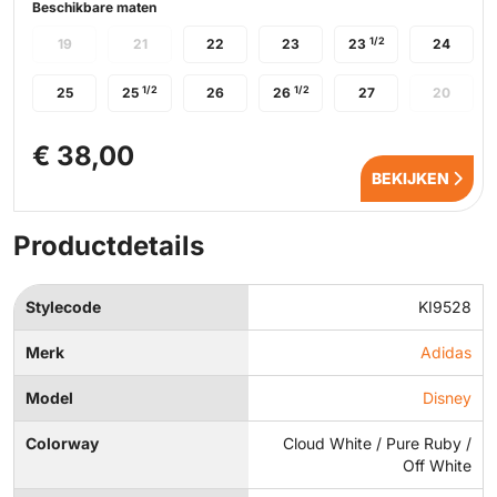
Beschikbare maten
1/2
19
21
22
23
23
24
1/2
1/2
25
25
26
26
27
20
€ 38,00
BEKIJKEN
Productdetails
Stylecode
KI9528
Merk
Adidas
Model
Disney
Colorway
Cloud White / Pure Ruby /
Off White