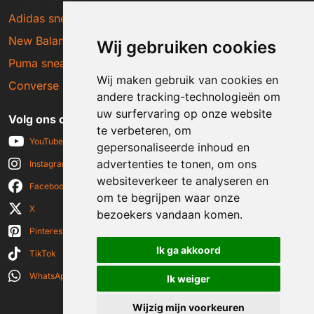
Adidas sneakers
New Balance sneakers
Wij gebruiken cookies
Puma sneakers
Wij maken gebruik van cookies en
Converse sneakers
andere tracking-technologieën om
uw surfervaring op onze website
Volg ons op social media
te verbeteren, om
YouTube
gepersonaliseerde inhoud en
advertenties te tonen, om ons
Instagram
websiteverkeer te analyseren en
Facebook
om te begrijpen waar onze
X
bezoekers vandaan komen.
Pinterest
Ik ga akkoord
TikTok
WhatsApp
Ik weiger
Wijzig mijn voorkeuren