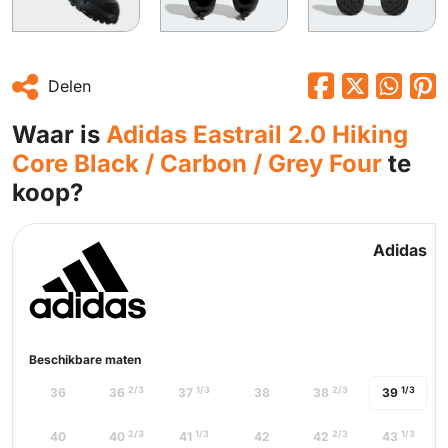
Delen
Waar is
Adidas Eastrail 2.0 Hiking
Core Black / Carbon / Grey Four
te
koop?
Adidas
Beschikbare maten
2/3
1/3
2/3
1/3
36
36
37
38
38
39
2/3
1/3
2/3
1/3
40
40
41
42
42
43