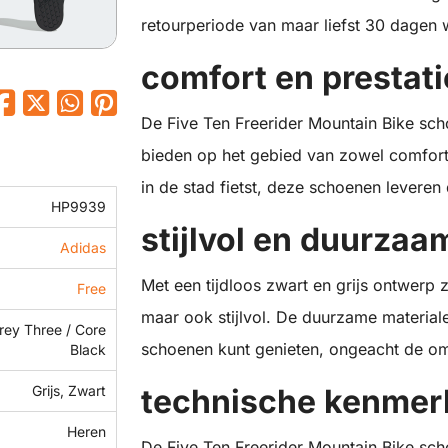
retourperiode van maar liefst 30 dagen w
comfort en prestat
De Five Ten Freerider Mountain Bike sch
bieden op het gebied van zowel comfort a
in de stad fietst, deze schoenen leveren
HP9939
stijlvol en duurzaa
Adidas
Met een tijdloos zwart en grijs ontwerp z
Free
maar ook stijlvol. De duurzame material
rey Three / Core
schoenen kunt genieten, ongeacht de oms
Black
Grijs, Zwart
technische kenmer
Heren
De Five Ten Freerider Mountain Bike sch