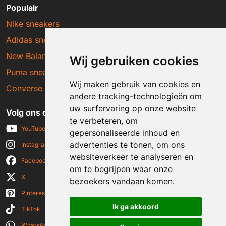
Populair
Nike sneakers
Adidas sneakers
New Balance sneakers
Wij gebruiken cookies
Puma sneakers
Wij maken gebruik van cookies en
Converse sneakers
andere tracking-technologieën om
uw surfervaring op onze website
Volg ons op social media
te verbeteren, om
YouTube
gepersonaliseerde inhoud en
advertenties te tonen, om ons
Instagram
websiteverkeer te analyseren en
Facebook
om te begrijpen waar onze
X
bezoekers vandaan komen.
Pinterest
Ik ga akkoord
TikTok
WhatsApp