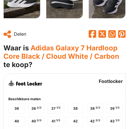
Delen
Waar is
Adidas Galaxy 7 Hardloop
Core Black / Cloud White / Carbon
te koop?
Footlocker
Beschikbare maten
2/3
1/3
2/3
1/3
36
36
37
38
38
39
2/3
1/3
2/3
1/3
40
40
41
42
42
43