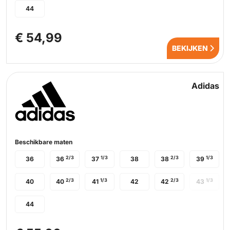
44
€ 54,99
BEKIJKEN
Adidas
Beschikbare maten
2/3
1/3
2/3
1/3
36
36
37
38
38
39
2/3
1/3
2/3
1/3
40
40
41
42
42
43
44