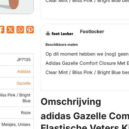
Clear Mint / Bliss Pink / Bright Blue be
Footlocker
Beschikbare maten
Op dit moment hebben we (nog) geen
JP7135
Adidas Gazelle Comfort Closure Met E
Adidas
Clear Mint / Bliss Pink / Bright Blue be
Gazelle
liss Pink / Bright
Omschrijving
Blue
Roze
adidas Gazelle Com
 Meisjes, Unisex
Elastische Veters Ki