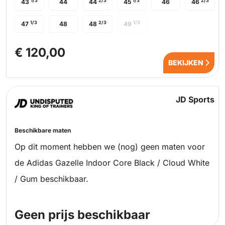
1/3
2/3
1/3
2/3
43
44
44
45
46
46
1/3
2/3
1/3
47
48
48
49
€ 120,00
BEKIJKEN
JD Sports
Beschikbare maten
Op dit moment hebben we (nog) geen maten voor
de Adidas Gazelle Indoor Core Black / Cloud White
/ Gum beschikbaar.
Geen prijs beschikbaar