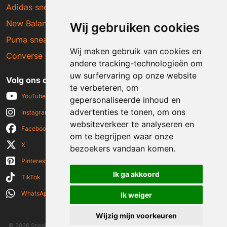
Adidas sneakers
New Balance sneakers
Wij gebruiken cookies
Puma sneakers
Wij maken gebruik van cookies en
Converse sneakers
andere tracking-technologieën om
uw surfervaring op onze website
Volg ons op social media
te verbeteren, om
YouTube
gepersonaliseerde inhoud en
advertenties te tonen, om ons
Instagram
websiteverkeer te analyseren en
Facebook
om te begrijpen waar onze
X
bezoekers vandaan komen.
Pinterest
Ik ga akkoord
TikTok
WhatsApp
Ik weiger
Wijzig mijn voorkeuren
© 2026 Sneakerplaats.nl
|
Algemene voorwaarden
|
Disclaimer
|