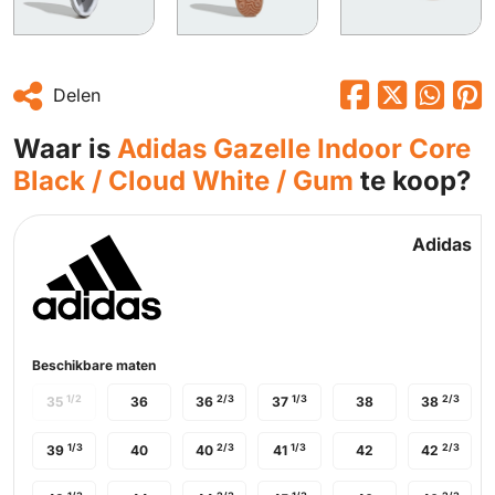
Delen
Waar is
Adidas Gazelle Indoor Core
Black / Cloud White / Gum
te koop?
Adidas
Beschikbare maten
1/2
2/3
1/3
2/3
35
36
36
37
38
38
1/3
2/3
1/3
2/3
39
40
40
41
42
42