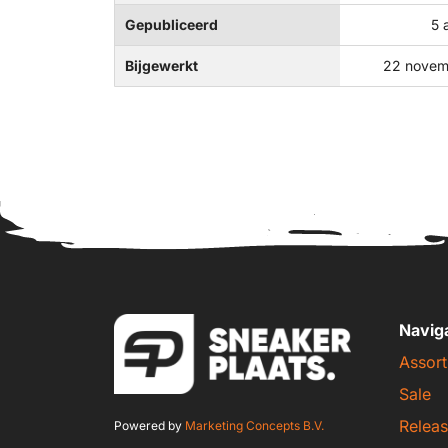
Gepubliceerd
5 
Bijgewerkt
22 novem
Navig
Assort
Sale
Releas
Powered by
Marketing Concepts B.V.