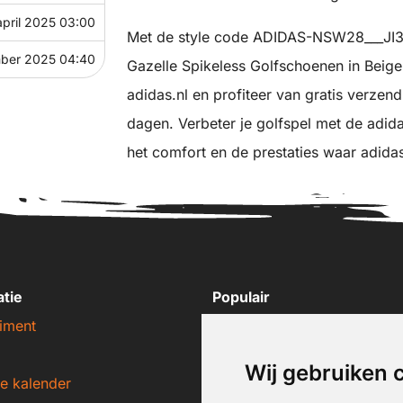
april 2025 03:00
Met de style code ADIDAS-NSW28___JI39
ber 2025 04:40
Gazelle Spikeless Golfschoenen in Beige
adidas.nl en profiteer van gratis verzen
dagen. Verbeter je golfspel met de adid
het comfort en de prestaties waar adida
atie
Populair
iment
Nike sneakers
Adidas sneakers
Wij gebruiken 
e kalender
New Balance sneakers