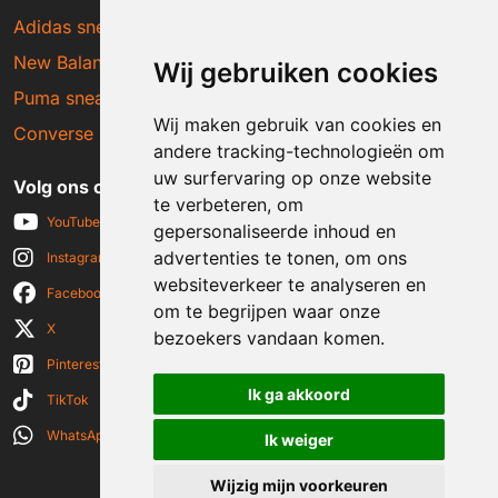
Adidas sneakers
New Balance sneakers
Wij gebruiken cookies
Puma sneakers
Wij maken gebruik van cookies en
Converse sneakers
andere tracking-technologieën om
uw surfervaring op onze website
Volg ons op social media
te verbeteren, om
YouTube
gepersonaliseerde inhoud en
advertenties te tonen, om ons
Instagram
websiteverkeer te analyseren en
Facebook
om te begrijpen waar onze
X
bezoekers vandaan komen.
Pinterest
Ik ga akkoord
TikTok
WhatsApp
Ik weiger
Wijzig mijn voorkeuren