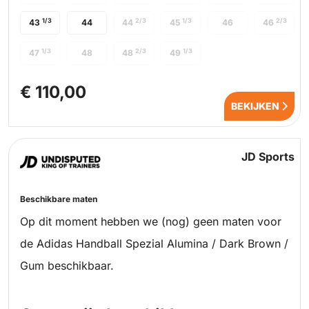
1/3
2/3
1/3
2/3
43
44
44
45
46
46
1/3
2/3
1/3
47
48
48
49
€ 110,00
BEKIJKEN
JD Sports
Beschikbare maten
Op dit moment hebben we (nog) geen maten voor
de Adidas Handball Spezial Alumina / Dark Brown /
Gum beschikbaar.