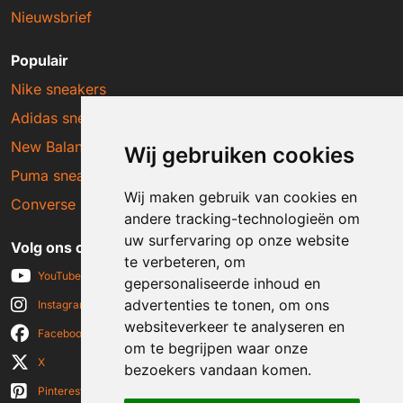
Nieuwsbrief
Populair
Nike sneakers
Adidas sneakers
New Balance sneakers
Wij gebruiken cookies
Puma sneakers
Wij maken gebruik van cookies en
Converse sneakers
andere tracking-technologieën om
uw surfervaring op onze website
Volg ons op social media
te verbeteren, om
YouTube
gepersonaliseerde inhoud en
advertenties te tonen, om ons
Instagram
websiteverkeer te analyseren en
Facebook
om te begrijpen waar onze
X
bezoekers vandaan komen.
Pinterest