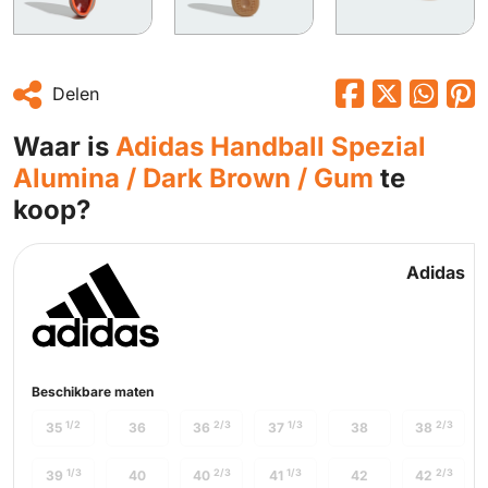
Delen
Waar is
Adidas Handball Spezial
Alumina / Dark Brown / Gum
te
koop?
Adidas
Beschikbare maten
1/2
2/3
1/3
2/3
35
36
36
37
38
38
1/3
2/3
1/3
2/3
39
40
40
41
42
42