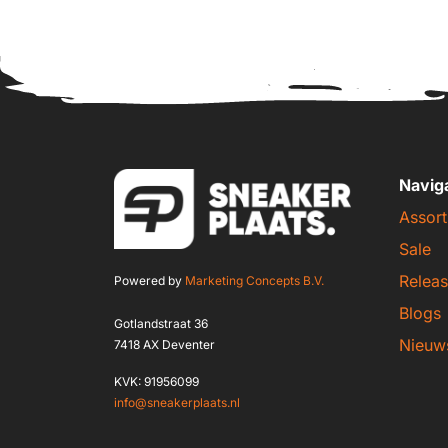
Navig
Assort
Sale
Releas
Powered by
Marketing Concepts B.V.
Blogs
Gotlandstraat 36
Nieuw
7418 AX Deventer
KVK: 91956099
info@sneakerplaats.nl