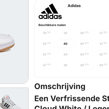
Adidas
Beschikbare maten
1/2
2/3
1/3
35
36
36
37
1/3
2/3
1/3
39
40
40
41
1/3
2/3
1/3
43
44
44
45
1/3
2/3
1/3
47
48
48
49
Omschrijving
Een Verfrissende Sta
Cloud White / Legen