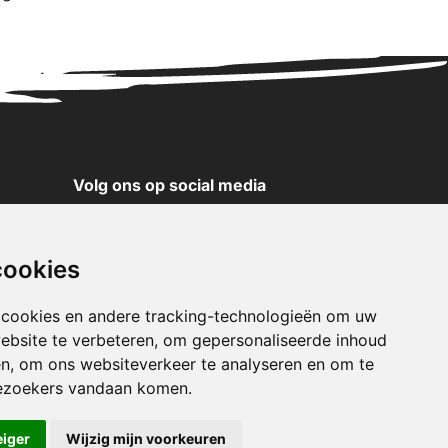
Volg ons op social media
YouTube
Instagram
cookies
Facebook
X
 cookies en andere tracking-technologieën om uw
ebsite te verbeteren, om gepersonaliseerde inhoud
Pinterest
en, om ons websiteverkeer te analyseren en om te
TikTok
ezoekers vandaan komen.
WhatsApp
eiger
Wijzig mijn voorkeuren