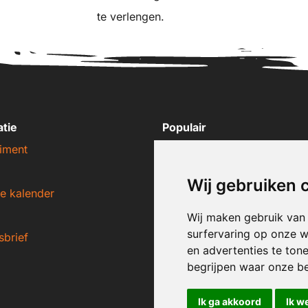
te verlengen.
atie
Populair
iment
Nike sneakers
Adidas sneakers
Wij gebruiken 
e kalender
New Balance sneakers
Puma sneakers
Wij maken gebruik van
surfervaring op onze w
sbrief
Converse sneakers
en advertenties te ton
begrijpen waar onze b
Ik ga akkoord
Ik w