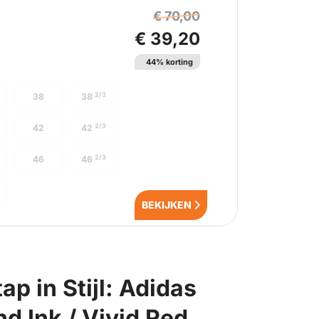
€ 70,00
€ 39,20
44% korting
2/3
38
38
2/3
42
42
2/3
46
46
BEKIJKEN
p in Stijl: Adidas
d Ink / Vivid Red