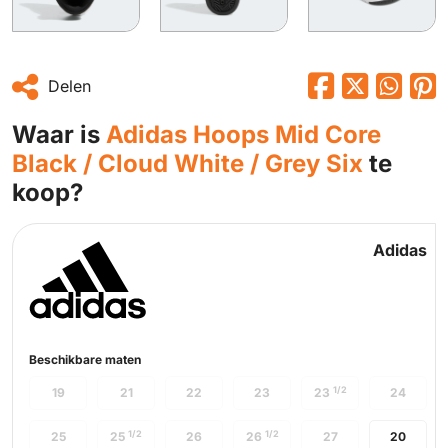
Delen
Waar is
Adidas Hoops Mid Core
Black / Cloud White / Grey Six
te
koop?
Adidas
Beschikbare maten
1/2
19
21
22
23
23
24
1/2
1/2
25
25
26
26
27
20