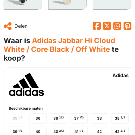
Delen
Waar is
Adidas Jabbar Hi Cloud
White / Core Black / Off White
te
koop?
Adidas
Beschikbare maten
1/2
2/3
1/3
2/3
35
36
36
37
38
38
1/3
2/3
1/3
2/3
39
40
40
41
42
42