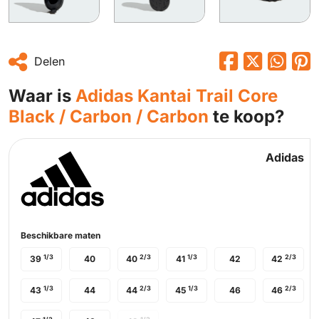
Delen
Waar is
Adidas Kantai Trail Core
Black / Carbon / Carbon
te koop?
Adidas
Beschikbare maten
1/3
2/3
1/3
2/3
39
40
40
41
42
42
1/3
2/3
1/3
2/3
43
44
44
45
46
46