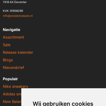
7418 AX Deventer
KVK: 91956099
info@sneakerplaats.nl
Navigatie
Assortiment
Sale
Release kalender
Blogs
Nieuwsbrief
Populair
Nike sneakers
Adidas sneakers
New Balance sneakers
Wij gebruiken cookies