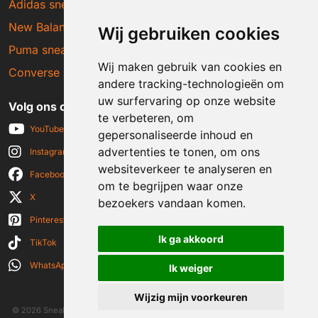
Adidas sneakers
New Balance sneakers
Wij gebruiken cookies
Puma sneakers
Wij maken gebruik van cookies en
Converse sneakers
andere tracking-technologieën om
uw surfervaring op onze website
Volg ons op social media
te verbeteren, om
YouTube
gepersonaliseerde inhoud en
advertenties te tonen, om ons
Instagram
websiteverkeer te analyseren en
Facebook
om te begrijpen waar onze
X
bezoekers vandaan komen.
Pinterest
Ik ga akkoord
TikTok
WhatsApp
Ik weiger
Wijzig mijn voorkeuren
© 2026 Sneakerplaats.nl
|
Algemene voorwaarden
|
Disclaimer
|