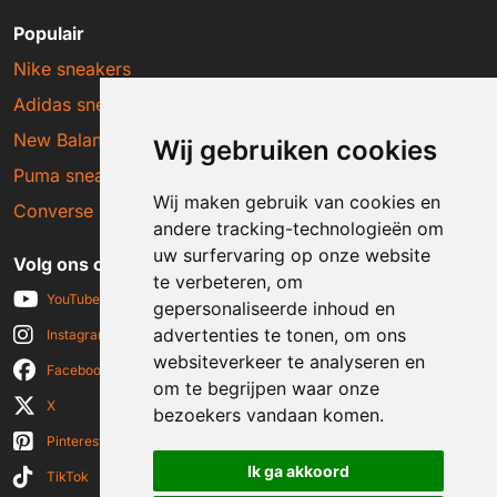
Populair
Nike sneakers
Adidas sneakers
New Balance sneakers
Wij gebruiken cookies
Puma sneakers
Wij maken gebruik van cookies en
Converse sneakers
andere tracking-technologieën om
uw surfervaring op onze website
Volg ons op social media
te verbeteren, om
YouTube
gepersonaliseerde inhoud en
advertenties te tonen, om ons
Instagram
websiteverkeer te analyseren en
Facebook
om te begrijpen waar onze
X
bezoekers vandaan komen.
Pinterest
Ik ga akkoord
TikTok