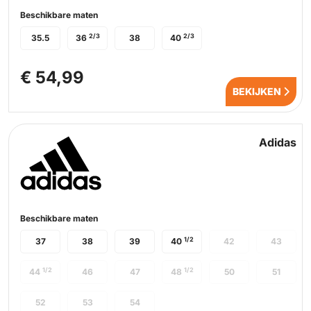
Beschikbare maten
2/3
2/3
35.5
36
38
40
€ 54,99
BEKIJKEN
Adidas
Beschikbare maten
1/2
37
38
39
40
42
43
1/2
1/2
44
46
47
48
50
51
52
53
54