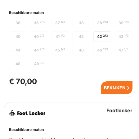
Beschikbare maten
2/3
1/3
2/3
1/3
36
36
37
38
38
39
2/3
1/3
2/3
1/3
40
40
41
42
42
43
2/3
1/3
2/3
1/3
44
44
45
46
46
47
1/3
48
49
€ 70,00
BEKIJKEN
Footlocker
Beschikbare maten