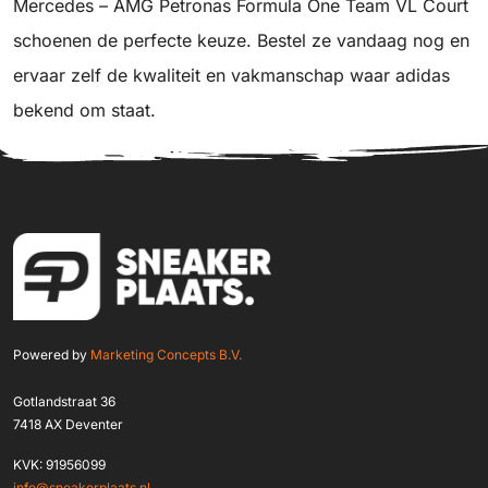
Mercedes – AMG Petronas Formula One Team VL Court
schoenen de perfecte keuze. Bestel ze vandaag nog en
ervaar zelf de kwaliteit en vakmanschap waar adidas
bekend om staat.
Powered by
Marketing Concepts B.V.
Gotlandstraat 36
7418 AX Deventer
KVK: 91956099
info@sneakerplaats.nl