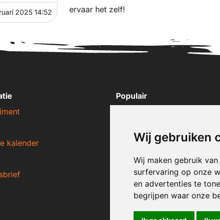
ervaar het zelf!
ruari 2025 14:52
atie
Populair
iment
Nike sneakers
Adidas sneakers
Wij gebruiken 
e kalender
New Balance sneakers
Puma sneakers
Wij maken gebruik van
surfervaring op onze w
sbrief
Converse sneakers
en advertenties te ton
begrijpen waar onze b