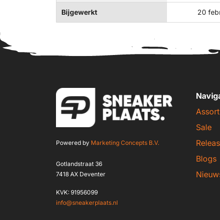
Bijgewerkt
20 feb
Navig
Assort
Sale
Releas
Powered by
Marketing Concepts B.V.
Blogs
Gotlandstraat 36
Nieuw
7418 AX Deventer
KVK: 91956099
info@sneakerplaats.nl