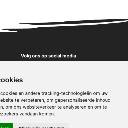
Volg ons op social media
YouTube
Instagram
cookies
Facebook
X
 cookies en andere tracking-technologieën om uw
ebsite te verbeteren, om gepersonaliseerde inhoud
Pinterest
en, om ons websiteverkeer te analyseren en om te
TikTok
ezoekers vandaan komen.
WhatsApp