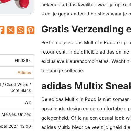
bekende adidas kwaliteit waar je op kun
steel je gegarandeerd de show waar je 
Gratis Verzending 
Bestel nu je adidas Multix in Rood en pr
retourrecht. In de officiële adidas online
HP9364
exclusieve kleurencombinaties. Wacht n
toe aan je collectie.
Adidas
adidas Multix Snea
t / Cloud White /
Core Black
De adidas Multix in Rood is niet zomaar 
Wit
opvallende design en de comfortabele p
 Meisjes, Unisex
gelegenheid. Of je nu een casual look wil
ober 2024 13:00
adidas Multix biedt de veelzijdigheid di