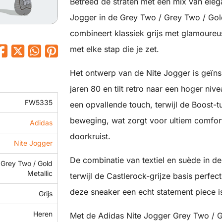
Betreed de straten met een mix van elega
Jogger in de Grey Two / Grey Two / Gol
combineert klassiek grijs met glamoureu
met elke stap die je zet.
Het ontwerp van de Nite Jogger is geïn
jaren 80 en tilt retro naar een hoger niv
FW5335
een opvallende touch, terwijl de Boost-t
beweging, wat zorgt voor ultiem comfort
Adidas
doorkruist.
Nite Jogger
De combinatie van textiel en suède in de
 Grey Two / Gold
Metallic
terwijl de Castlerock-grijze basis perfe
deze sneaker een echt statement piece is
Grijs
Heren
Met de Adidas Nite Jogger Grey Two / Gre