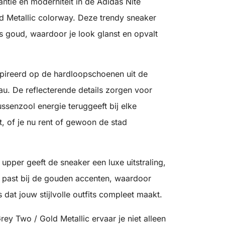
ntie en moderniteit in de Adidas Nite
d Metallic colorway. Deze trendy sneaker
s goud, waardoor je look glanst en opvalt
spireerd op de hardloopschoenen uit de
eau. De reflecterende details zorgen voor
ussenzool energie teruggeeft bij elke
, of je nu rent of gewoon de stad
 upper geeft de sneaker een luxe uitstraling,
ct past bij de gouden accenten, waardoor
 dat jouw stijlvolle outfits compleet maakt.
y Two / Gold Metallic ervaar je niet alleen