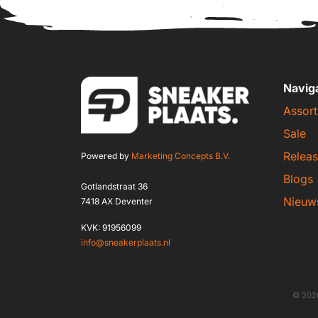
Navig
Assort
Sale
Releas
Powered by
Marketing Concepts B.V.
Blogs
Gotlandstraat 36
Nieuw
7418 AX Deventer
KVK: 91956099
info@sneakerplaats.nl
© 2026