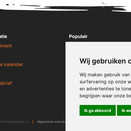
atie
Populair
iment
Nike sneakers
Adidas sneakers
Wij gebruiken 
e kalender
New Balance sneakers
Puma sneakers
Wij maken gebruik van
surfervaring op onze w
sbrief
Converse sneakers
en advertenties te ton
begrijpen waar onze b
Ik ga akkoord
Ik w
 Sneakerplaats.nl
|
Algemene voorwaarden
|
Disclaimer
|
Privacy ver