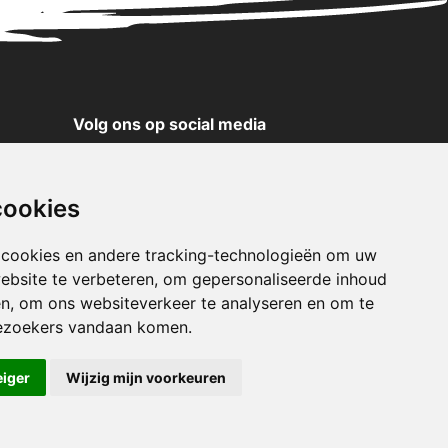
Volg ons op social media
YouTube
Instagram
cookies
Facebook
X
 cookies en andere tracking-technologieën om uw
ebsite te verbeteren, om gepersonaliseerde inhoud
Pinterest
en, om ons websiteverkeer te analyseren en om te
TikTok
ezoekers vandaan komen.
WhatsApp
eiger
Wijzig mijn voorkeuren
klaring