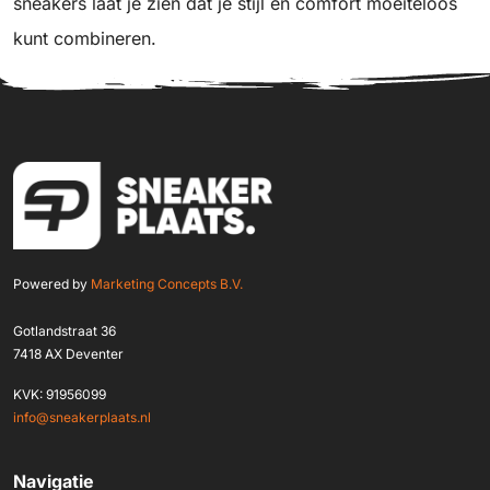
sneakers laat je zien dat je stijl en comfort moeiteloos
kunt combineren.
Powered by
Marketing Concepts B.V.
Gotlandstraat 36
7418 AX Deventer
KVK: 91956099
info@sneakerplaats.nl
Navigatie