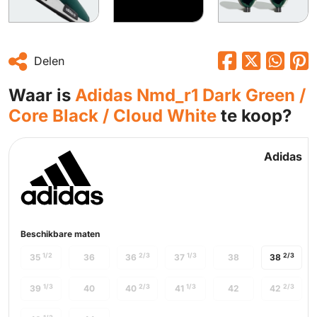
Delen
Waar is
Adidas Nmd_r1 Dark Green /
Core Black / Cloud White
te koop?
Adidas
Beschikbare maten
1/2
2/3
1/3
2/3
35
36
36
37
38
38
1/3
2/3
1/3
2/3
39
40
40
41
42
42