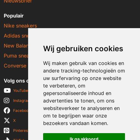
Nieuwsbrief
Populair
Nike sneakers
Adidas sneakers
New Balance sneakers
Wij gebruiken cookies
Puma sneakers
Wij maken gebruik van cookies en
Converse sneakers
andere tracking-technologieën om
uw surfervaring op onze website
Volg ons op social media
te verbeteren, om
YouTube
gepersonaliseerde inhoud en
advertenties te tonen, om ons
Instagram
websiteverkeer te analyseren en
Facebook
om te begrijpen waar onze
X
bezoekers vandaan komen.
Pinterest
Ik ga akkoord