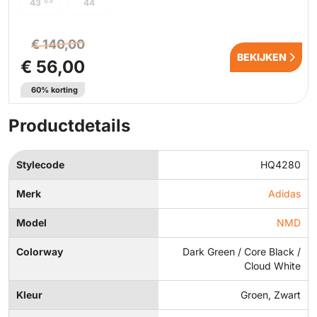
1/3
43
44
€ 140,00
BEKIJKEN
€ 56,00
60% korting
Productdetails
Stylecode
HQ4280
Merk
Adidas
Model
NMD
Colorway
Dark Green / Core Black /
Cloud White
Kleur
Groen, Zwart