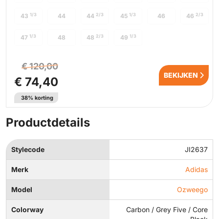
1/3
2/3
1/3
2/3
43
44
44
45
46
46
1/3
2/3
1/3
47
48
48
49
€ 120,00
BEKIJKEN
€ 74,40
38% korting
Productdetails
Stylecode
JI2637
Merk
Adidas
Model
Ozweego
Colorway
Carbon / Grey Five / Core