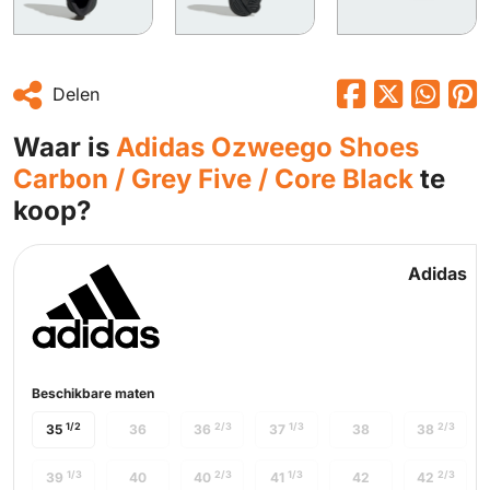
Delen
Waar is
Adidas Ozweego Shoes
Carbon / Grey Five / Core Black
te
koop?
Adidas
Beschikbare maten
1/2
2/3
1/3
2/3
35
36
36
37
38
38
1/3
2/3
1/3
2/3
39
40
40
41
42
42