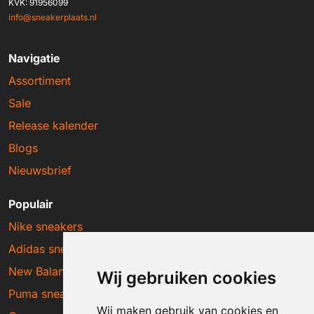
KVK: 91956099
info@sneakerplaats.nl
Navigatie
Assortiment
Sale
Release kalender
Blogs
Nieuwsbrief
Populair
Nike sneakers
Adidas sneakers
New Balance sneakers
Wij gebruiken cookies
Puma sneakers
Wij maken gebruik van cookies en