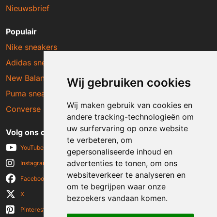
Nieuwsbrief
Populair
Nike sneakers
Adidas sneakers
New Balance sneakers
Wij gebruiken cookies
Puma sneakers
Wij maken gebruik van cookies en
Converse sneakers
andere tracking-technologieën om
uw surfervaring op onze website
Volg ons op social media
te verbeteren, om
YouTube
gepersonaliseerde inhoud en
advertenties te tonen, om ons
Instagram
websiteverkeer te analyseren en
Facebook
om te begrijpen waar onze
X
bezoekers vandaan komen.
Pinterest