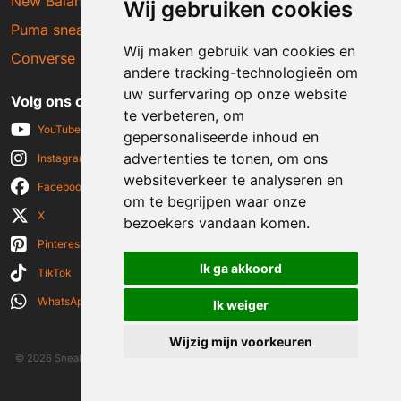
New Balance sneakers
Wij gebruiken cookies
Puma sneakers
Wij maken gebruik van cookies en
Converse sneakers
andere tracking-technologieën om
uw surfervaring op onze website
Volg ons op social media
te verbeteren, om
YouTube
gepersonaliseerde inhoud en
advertenties te tonen, om ons
Instagram
websiteverkeer te analyseren en
Facebook
om te begrijpen waar onze
X
bezoekers vandaan komen.
Pinterest
Ik ga akkoord
TikTok
WhatsApp
Ik weiger
Wijzig mijn voorkeuren
© 2026 Sneakerplaats.nl
|
Algemene voorwaarden
|
Disclaimer
|
Privacy verklaring