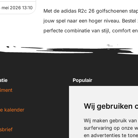
5 mei 2026 13:10
Met de adidas R2c 26 golfschoenen stap 
jouw spel naar een hoger niveau. Bestel
perfecte combinatie van stijl, comfort en
atie
Populair
iment
Nike sneakers
Adidas sneakers
Wij gebruiken 
e kalender
New Balance sneakers
Puma sneakers
Wij maken gebruik van
surfervaring op onze w
sbrief
Converse sneakers
en advertenties te ton