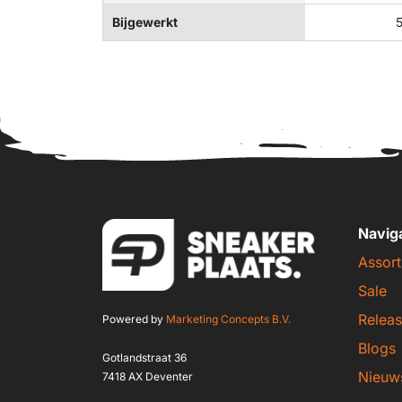
Bijgewerkt
Navig
Assort
Sale
Releas
Powered by
Marketing Concepts B.V.
Blogs
Gotlandstraat 36
Nieuw
7418 AX Deventer