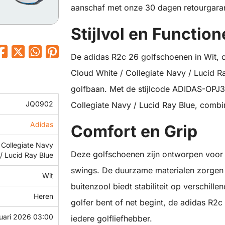
aanschaf met onze 30 dagen retourgaran
Stijlvol en Function
De adidas R2c 26 golfschoenen in Wit, 
Cloud White / Collegiate Navy / Lucid R
golfbaan. Met de stijlcode ADIDAS-OPJ
JQ0902
Collegiate Navy / Lucid Ray Blue, combine
Adidas
Comfort en Grip
 Collegiate Navy
Deze golfschoenen zijn ontworpen voor u
/ Lucid Ray Blue
swings. De duurzame materialen zorgen 
Wit
buitenzool biedt stabiliteit op verschill
Heren
golfer bent of net begint, de adidas R2
nuari 2026 03:00
iedere golfliefhebber.