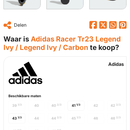
Delen
Waar is
Adidas Racer Tr23 Legend
Ivy / Legend Ivy / Carbon
te koop?
Adidas
Beschikbare maten
1/3
2/3
1/3
2/3
39
40
40
41
42
42
1/3
2/3
1/3
2/3
43
44
44
45
46
46