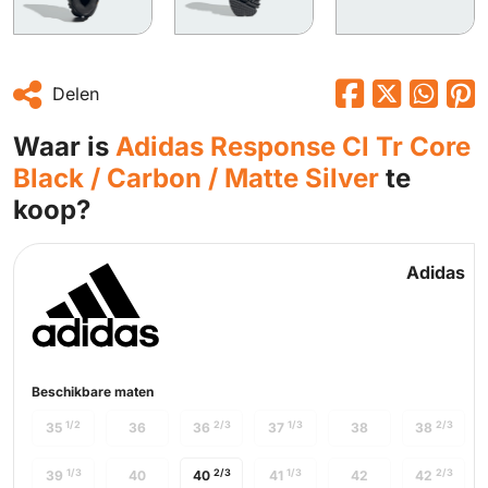
Delen
Waar is
Adidas Response Cl Tr Core
Black / Carbon / Matte Silver
te
koop?
Adidas
Beschikbare maten
1/2
2/3
1/3
2/3
35
36
36
37
38
38
1/3
2/3
1/3
2/3
39
40
40
41
42
42