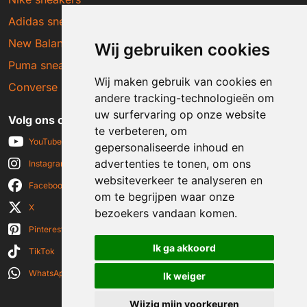
Adidas sneakers
New Balance sneakers
Wij gebruiken cookies
Puma sneakers
Wij maken gebruik van cookies en
Converse sneakers
andere tracking-technologieën om
uw surfervaring op onze website
Volg ons op social media
te verbeteren, om
YouTube
gepersonaliseerde inhoud en
advertenties te tonen, om ons
Instagram
websiteverkeer te analyseren en
Facebook
om te begrijpen waar onze
X
bezoekers vandaan komen.
Pinterest
Ik ga akkoord
TikTok
WhatsApp
Ik weiger
Wijzig mijn voorkeuren