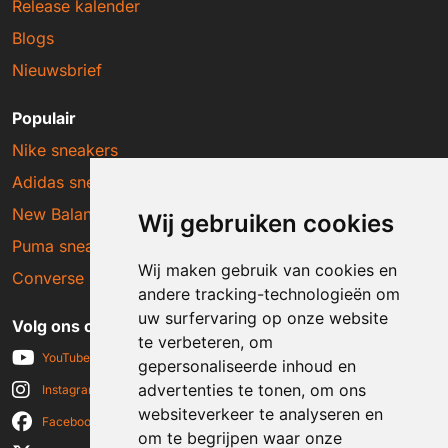
Release kalender
Blogs
Nieuwsbrief
Populair
Nike sneakers
Adidas sneakers
New Balance sneakers
Wij gebruiken cookies
Puma sneakers
Wij maken gebruik van cookies en
Converse sneakers
andere tracking-technologieën om
uw surfervaring op onze website
Volg ons op social media
te verbeteren, om
YouTube
gepersonaliseerde inhoud en
advertenties te tonen, om ons
Instagram
websiteverkeer te analyseren en
Facebook
om te begrijpen waar onze