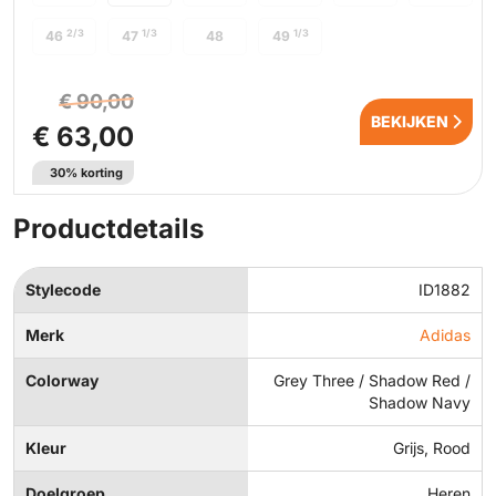
2/3
1/3
1/3
46
47
48
49
€ 90,00
BEKIJKEN
€ 63,00
30% korting
Productdetails
Stylecode
ID1882
Merk
Adidas
Colorway
Grey Three / Shadow Red /
Shadow Navy
Kleur
Grijs, Rood
Doelgroep
Heren