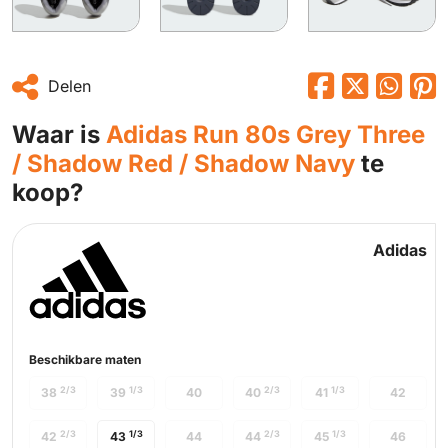
Delen
Waar is
Adidas Run 80s Grey Three
/ Shadow Red / Shadow Navy
te
koop?
Adidas
Beschikbare maten
2/3
1/3
2/3
1/3
38
39
40
40
41
42
2/3
1/3
2/3
1/3
42
43
44
44
45
46