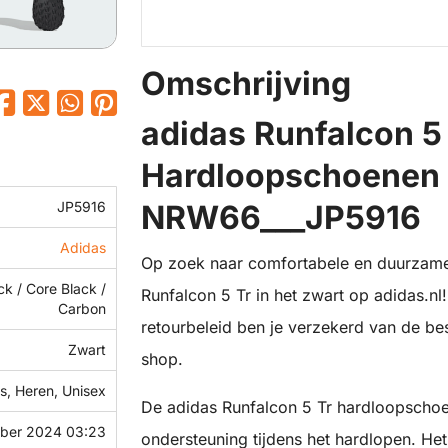
Omschrijving
adidas Runfalcon 5
Hardloopschoenen 
JP5916
NRW66___JP5916
Adidas
Op zoek naar comfortabele en duurzam
ck / Core Black /
Runfalcon 5 Tr in het zwart op adidas.nl
Carbon
retourbeleid ben je verzekerd van de best
Zwart
shop.
, Heren, Unisex
De adidas Runfalcon 5 Tr hardloopschoen
mber 2024 03:23
ondersteuning tijdens het hardlopen. He