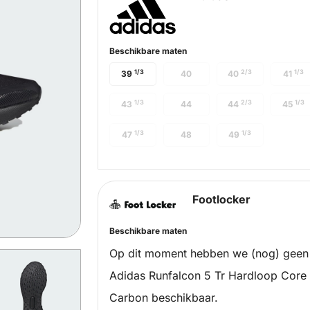
Beschikbare maten
1/3
2/3
1/3
39
40
40
41
1/3
2/3
1/3
43
44
44
45
1/3
1/3
47
48
49
Footlocker
Beschikbare maten
Op dit moment hebben we (nog) geen
Adidas Runfalcon 5 Tr Hardloop Core 
Carbon beschikbaar.