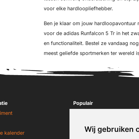
voor elke hardloopliefhebber.
Ben je klaar om jouw hardloopavontuur n
voor de adidas Runfalcon 5 Tr in het zwa
en functionaliteit. Bestel ze vandaag n
meest geliefde sportmerken ter wereld is
atie
Populair
iment
Nike sneakers
Adidas sneakers
Wij gebruiken 
e kalender
New Balance sneakers