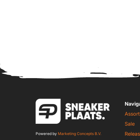
Navig
Assort
Sale
Releas
Powered by
Marketing Concepts B.V.