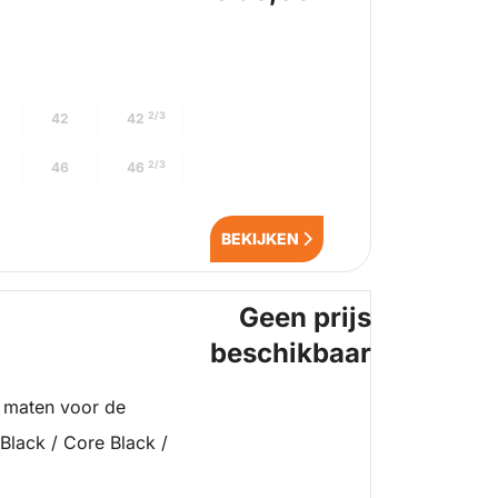
2/3
42
42
2/3
46
46
BEKIJKEN
Geen prijs
beschikbaar
 maten voor de
Black / Core Black /