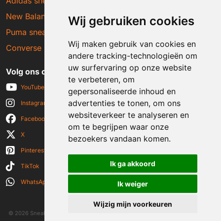
Adidas sneakers
New Balance sneakers
Wij gebruiken cookies
Puma sneakers
Wij maken gebruik van cookies en
Converse sneakers
andere tracking-technologieën om
uw surfervaring op onze website
Volg ons op social media
te verbeteren, om
YouTube
gepersonaliseerde inhoud en
advertenties te tonen, om ons
Instagram
websiteverkeer te analyseren en
Facebook
om te begrijpen waar onze
X
bezoekers vandaan komen.
Pinterest
Ik ga akkoord
TikTok
WhatsApp
Ik weiger
Wijzig mijn voorkeuren
© 2026 Sneakerplaats.nl
|
Algemene voorwaarden
|
Disclaimer
|