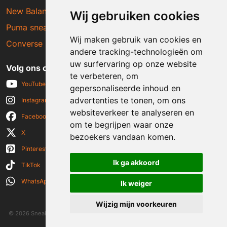
New Balance sneakers
Wij gebruiken cookies
Puma sneakers
Wij maken gebruik van cookies en
Converse sneakers
andere tracking-technologieën om
uw surfervaring op onze website
Volg ons op social media
te verbeteren, om
YouTube
gepersonaliseerde inhoud en
advertenties te tonen, om ons
Instagram
websiteverkeer te analyseren en
Facebook
om te begrijpen waar onze
X
bezoekers vandaan komen.
Pinterest
Ik ga akkoord
TikTok
WhatsApp
Ik weiger
Wijzig mijn voorkeuren
© 2026 Sneakerplaats.nl
|
Algemene voorwaarden
|
Disclaimer
|
Privacy verklaring