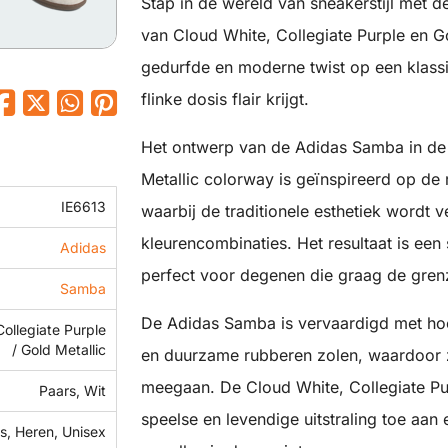
Stap in de wereld van sneakerstijl met 
van Cloud White, Collegiate Purple en G
gedurfde en moderne twist op een klassi
flinke dosis flair krijgt.
Het ontwerp van de Adidas Samba in de 
Metallic colorway is geïnspireerd op de 
IE6613
waarbij de traditionele esthetiek wordt 
kleurencombinaties. Het resultaat is een 
Adidas
perfect voor degenen die graag de grenze
Samba
De Adidas Samba is vervaardigd met ho
Collegiate Purple
/ Gold Metallic
en duurzame rubberen zolen, waardoor ze 
meegaan. De Cloud White, Collegiate Pu
Paars, Wit
speelse en levendige uitstraling toe aan 
, Heren, Unisex