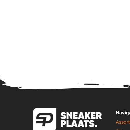
Navig
Assort