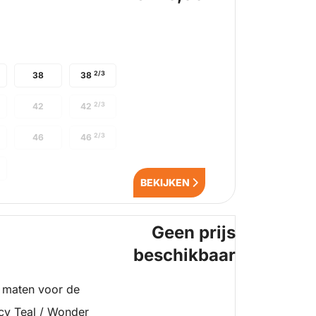
2/3
38
38
2/3
42
42
2/3
46
46
BEKIJKEN
Geen prijs
beschikbaar
 maten voor de
cy Teal / Wonder