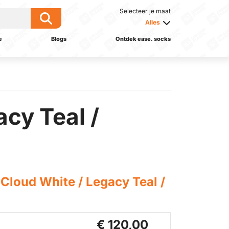
Selecteer je maat
Alles
e
Blogs
Ontdek ease. socks
cy Teal /
loud White / Legacy Teal /
€ 120,00