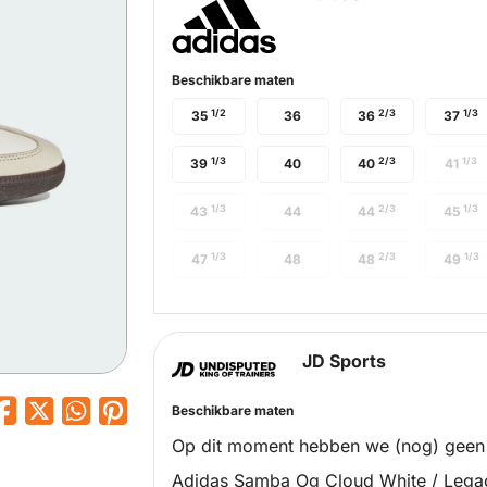
Beschikbare maten
1/2
2/3
1/3
35
36
36
37
1/3
2/3
1/3
39
40
40
41
1/3
2/3
1/3
43
44
44
45
1/3
2/3
1/3
47
48
48
49
JD Sports
Beschikbare maten
Op dit moment hebben we (nog) geen
Adidas Samba Og Cloud White / Lega