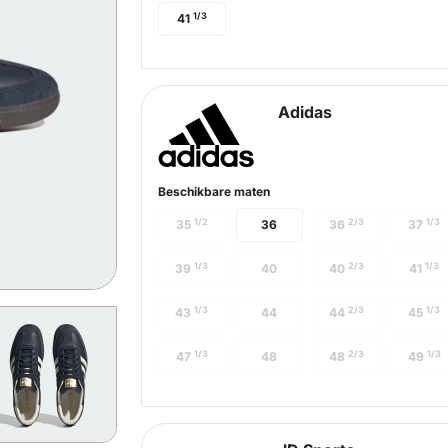
1/3
41
Adidas
Beschikbare maten
1/2
2/3
1/3
35
36
36
37
1/3
2/3
1/3
39
40
40
41
1/3
2/3
1/3
43
44
44
45
1/3
2/3
1/3
47
48
48
49