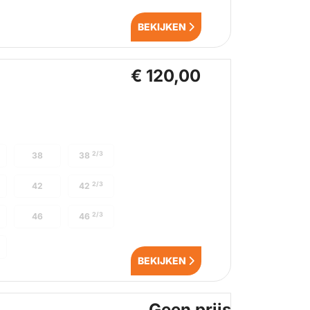
BEKIJKEN
€ 120,00
2/3
38
38
2/3
42
42
2/3
46
46
BEKIJKEN
Geen prijs