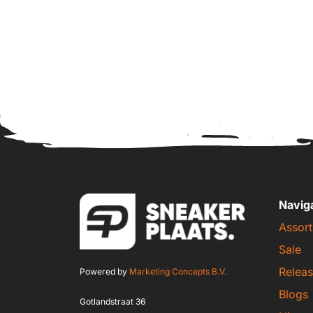
Navig
Assort
Sale
Releas
Powered by
Marketing Concepts B.V.
Blogs
Gotlandstraat 36