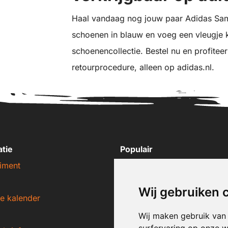
Haal vandaag nog jouw paar Adidas Sa
schoenen in blauw en voeg een vleugje kl
schoenencollectie. Bestel nu en profitee
retourprocedure, alleen op adidas.nl.
atie
Populair
iment
Nike sneakers
Adidas sneakers
Wij gebruiken 
e kalender
New Balance sneakers
Puma sneakers
Wij maken gebruik van