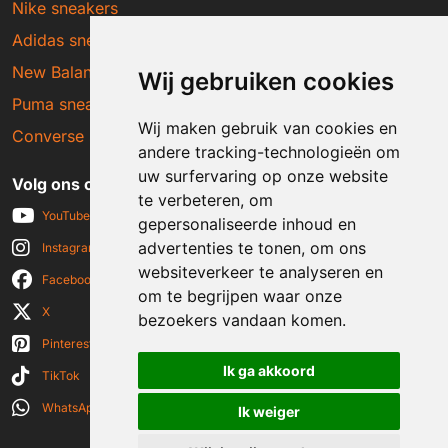
Nike sneakers
Adidas sneakers
New Balance sneakers
Wij gebruiken cookies
Puma sneakers
Wij maken gebruik van cookies en
Converse sneakers
andere tracking-technologieën om
uw surfervaring op onze website
Volg ons op social media
te verbeteren, om
YouTube
gepersonaliseerde inhoud en
advertenties te tonen, om ons
Instagram
websiteverkeer te analyseren en
Facebook
om te begrijpen waar onze
X
bezoekers vandaan komen.
Pinterest
Ik ga akkoord
TikTok
WhatsApp
Ik weiger