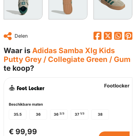
Delen
Waar is
Adidas Samba Xlg Kids
Putty Grey / Collegiate Green / Gum
te koop?
Footlocker
Beschikbare maten
2/3
1/3
35.5
36
36
37
38
€ 99,99