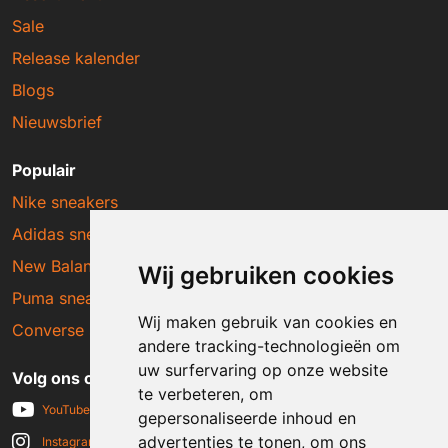
Sale
Release kalender
Blogs
Nieuwsbrief
Populair
Nike sneakers
Adidas sneakers
New Balance sneakers
Wij gebruiken cookies
Puma sneakers
Wij maken gebruik van cookies en
Converse sneakers
andere tracking-technologieën om
uw surfervaring op onze website
Volg ons op social media
te verbeteren, om
YouTube
gepersonaliseerde inhoud en
advertenties te tonen, om ons
Instagram