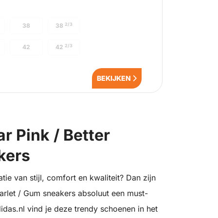
2/3
38
38
2/3
42
42
BEKIJKEN
 Pink / Better
kers
e van stijl, comfort en kwaliteit? Dan zijn
arlet / Gum sneakers absoluut een must-
idas.nl vind je deze trendy schoenen in het