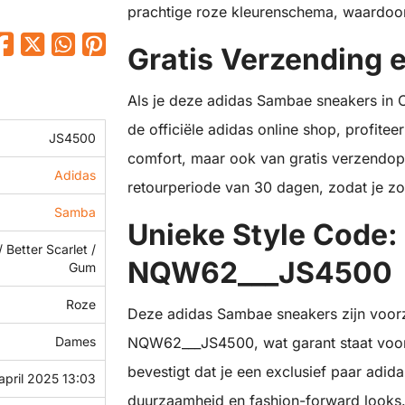
prachtige roze kleurenschema, waardoor 
Gratis Verzending 
Als je deze adidas Sambae sneakers in Cl
de officiële adidas online shop, profitee
JS4500
comfort, maar ook van gratis verzendop
Adidas
retourperiode van 30 dagen, zodat je zo
Samba
Unieke Style Code
/ Better Scarlet /
NQW62___JS4500
Gum
Roze
Deze adidas Sambae sneakers zijn voor
Dames
NQW62___JS4500, wat garant staat voor au
bevestigt dat je een exclusief paar adid
 april 2025 13:03
duurzaamheid en fashion-forward looks