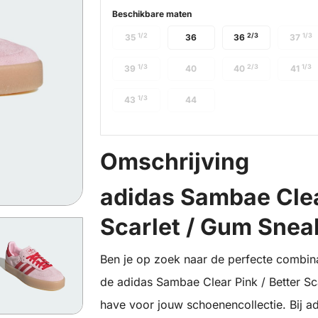
Beschikbare maten
1/2
2/3
1/3
35
36
36
37
1/3
2/3
1/3
39
40
40
41
1/3
43
44
Omschrijving
adidas Sambae Clear
Scarlet / Gum Snea
Ben je op zoek naar de perfecte combinati
de adidas Sambae Clear Pink / Better Sc
have voor jouw schoenencollectie. Bij ad