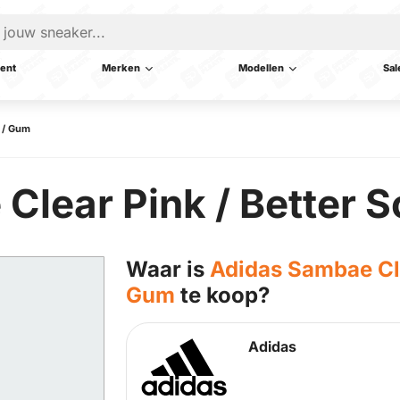
ent
Merken
Modellen
Sal
t / Gum
lear Pink / Better S
Waar is
Adidas Sambae Clea
Gum
te koop?
Adidas