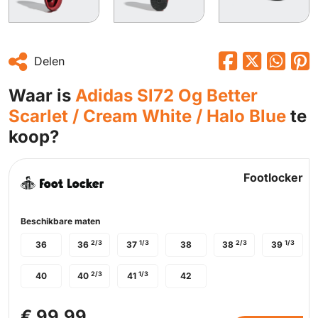
Delen
Waar is
Adidas Sl72 Og Better
Scarlet / Cream White / Halo Blue
te
koop?
Footlocker
Beschikbare maten
2/3
1/3
2/3
1/3
36
36
37
38
38
39
2/3
1/3
40
40
41
42
€ 99,99