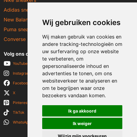
Adidas sneakers
New Balance sneakers
Wij gebruiken cookies
Puma sneakers
Wij maken gebruik van cookies en
Converse sneakers
andere tracking-technologieën om
uw surfervaring op onze website
Volg ons op social media
te verbeteren, om
YouTube
gepersonaliseerde inhoud en
advertenties te tonen, om ons
Instagram
websiteverkeer te analyseren en
Facebook
om te begrijpen waar onze
X
bezoekers vandaan komen.
Pinterest
Ik ga akkoord
TikTok
WhatsApp
Ik weiger
Wijzig mijn voorkeuren