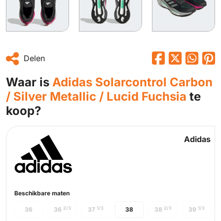
Delen
Waar is
Adidas Solarcontrol Carbon
/ Silver Metallic / Lucid Fuchsia
te
koop?
Adidas
Beschikbare maten
2/3
1/3
2/3
1/3
36
36
37
38
38
39