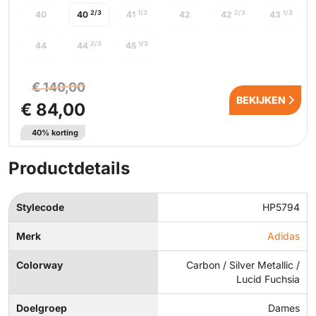
2/3
1/3
2/3
1/3
40
40
41
42
42
43
2/3
1/3
44
44
45
€ 140,00
BEKIJKEN
€ 84,00
40% korting
Productdetails
Stylecode
HP5794
Merk
Adidas
Colorway
Carbon / Silver Metallic /
Lucid Fuchsia
Doelgroep
Dames