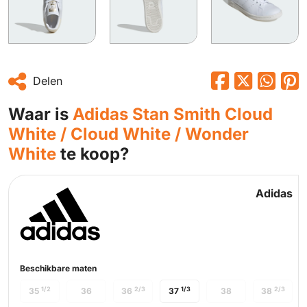
Delen
Waar is
Adidas Stan Smith Cloud
White / Cloud White / Wonder
White
te koop?
Adidas
Beschikbare maten
1/2
2/3
1/3
2/3
35
36
36
37
38
38