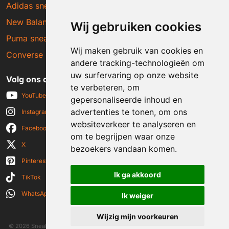
Adidas sneakers
New Balance sneakers
Wij gebruiken cookies
Puma sneakers
Wij maken gebruik van cookies en
Converse sneakers
andere tracking-technologieën om
uw surfervaring op onze website
Volg ons op social media
te verbeteren, om
YouTube
gepersonaliseerde inhoud en
advertenties te tonen, om ons
Instagram
websiteverkeer te analyseren en
Facebook
om te begrijpen waar onze
X
bezoekers vandaan komen.
Pinterest
Ik ga akkoord
TikTok
WhatsApp
Ik weiger
Wijzig mijn voorkeuren
© 2026 Sneakerplaats.nl
|
Algemene voorwaarden
|
Disclaimer
|