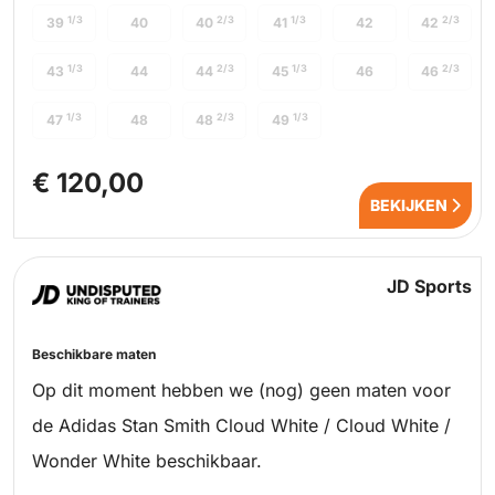
1/3
2/3
1/3
2/3
39
40
40
41
42
42
1/3
2/3
1/3
2/3
43
44
44
45
46
46
1/3
2/3
1/3
47
48
48
49
€ 120,00
BEKIJKEN
JD Sports
Beschikbare maten
Op dit moment hebben we (nog) geen maten voor
de Adidas Stan Smith Cloud White / Cloud White /
Wonder White beschikbaar.