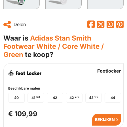
Delen
Waar is
Adidas Stan Smith
Footwear White / Core White /
Green
te koop?
Footlocker
Beschikbare maten
1/3
2/3
1/3
40
41
42
42
43
44
€ 109,99
BEKIJKEN