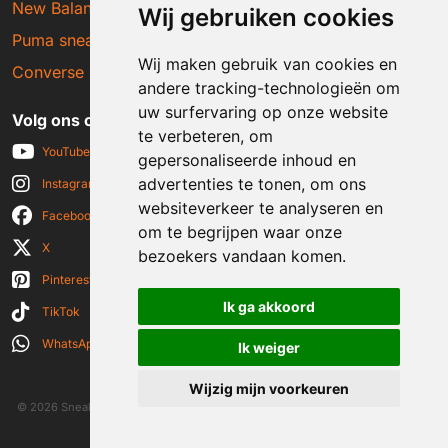
New Balance sneakers
Wij gebruiken cookies
Puma sneakers
Wij maken gebruik van cookies en
Converse sneakers
andere tracking-technologieën om
uw surfervaring op onze website
Volg ons op social media
te verbeteren, om
YouTube
gepersonaliseerde inhoud en
advertenties te tonen, om ons
Instagram
websiteverkeer te analyseren en
Facebook
om te begrijpen waar onze
X
bezoekers vandaan komen.
Pinterest
Ik ga akkoord
TikTok
WhatsApp
Ik weiger
Wijzig mijn voorkeuren
© 2026 Sneakerplaats.nl
|
Algemene voorwaarden
|
Disclaimer
|
Privacy verklaring