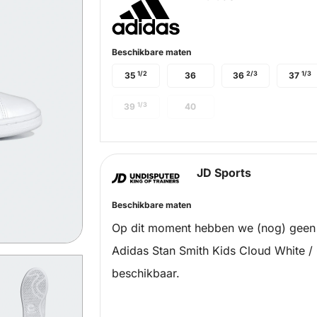
Beschikbare maten
1/2
2/3
1/3
35
36
36
37
1/3
39
40
JD Sports
Beschikbare maten
Op dit moment hebben we (nog) geen
Adidas Stan Smith Kids Cloud White /
beschikbaar.