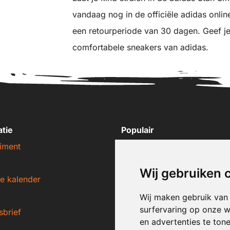
vandaag nog in de officiële adidas onlin
een retourperiode van 30 dagen. Geef je 
comfortabele sneakers van adidas.
atie
Populair
iment
Nike sneakers
Adidas sneakers
Wij gebruiken 
e kalender
New Balance sneakers
Puma sneakers
Wij maken gebruik van
surfervaring op onze w
sbrief
Converse sneakers
en advertenties te ton