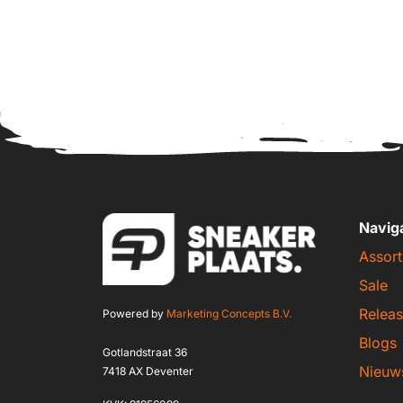
Navig
Assort
Sale
Releas
Powered by
Marketing Concepts B.V.
Blogs
Gotlandstraat 36
Nieuw
7418 AX Deventer