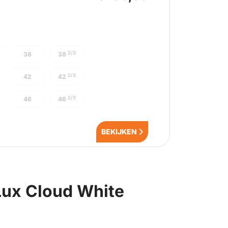
2/3
38
38
2/3
42
42
2/3
46
46
BEKIJKEN
Lux Cloud White