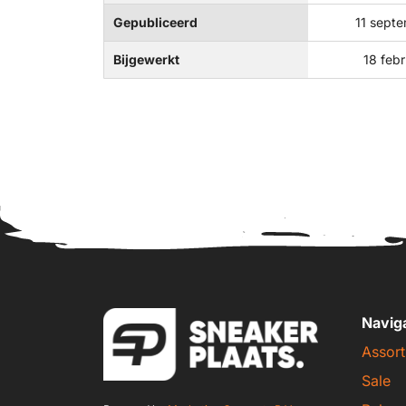
Gepubliceerd
11 sept
Bijgewerkt
18 feb
Navig
Assort
Sale