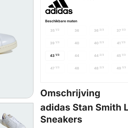
Beschikbare maten
1/2
2/3
1/3
35
36
36
37
1/3
2/3
1/3
39
40
40
41
1/3
2/3
1/3
43
44
44
45
1/3
2/3
1/3
47
48
48
49
Omschrijving
adidas Stan Smith 
Sneakers