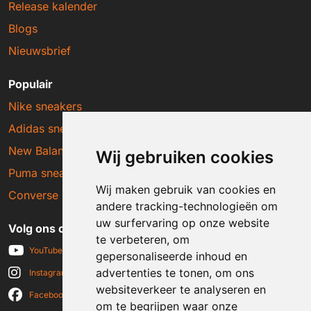
Release kalender
Blogs
Nieuwsbrief
Populair
Nike sneakers
Adidas sneakers
New Balance sneakers
Wij gebruiken cookies
Puma sneakers
Wij maken gebruik van cookies en
Converse sneakers
andere tracking-technologieën om
uw surfervaring op onze website
Volg ons op social media
te verbeteren, om
YouTube
gepersonaliseerde inhoud en
advertenties te tonen, om ons
Instagram
websiteverkeer te analyseren en
Facebook
om te begrijpen waar onze