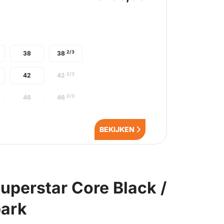
2/3
38
38
2/3
42
42
2/3
46
46
BEKIJKEN
uperstar Core Black /
park