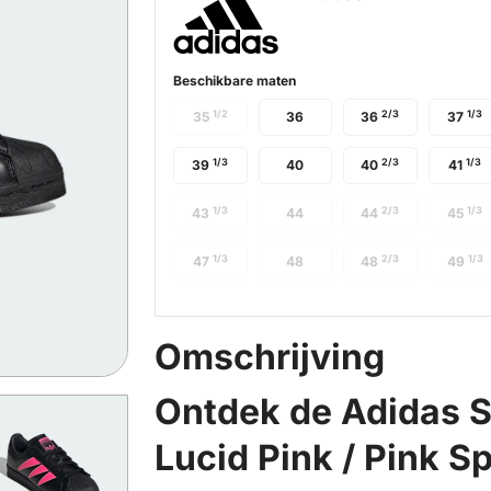
Beschikbare maten
1/2
2/3
1/3
35
36
36
37
1/3
2/3
1/3
39
40
40
41
1/3
2/3
1/3
43
44
44
45
1/3
2/3
1/3
47
48
48
49
Omschrijving
Ontdek de Adidas S
Lucid Pink / Pink S